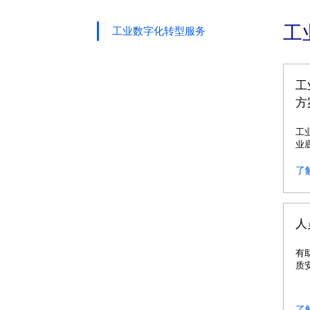
工
工业数字化转型服务
工
方
工
业
制
监
了
人
有
质
了