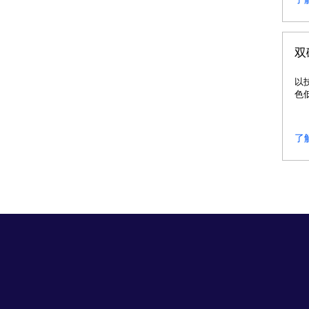
双
以
色
续
了